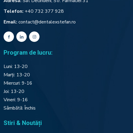
Adresă:
Sat Decindeni, Str. Farmaciei 31
Telefon:
+40 732 377 928
Email:
contact@dentalexstefan.ro
Program de lucru:
Luni: 13-20
Marți: 13-20
Miercuri: 9-16
Joi: 13-20
Vineri: 9-16
Sâmbătă: Închis
Stiri & Noutăți