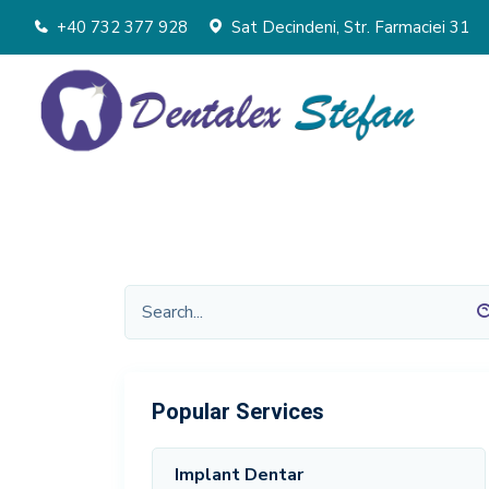
+40 732 377 928
Sat Decindeni, Str. Farmaciei 31
Popular Services
Implant Dentar