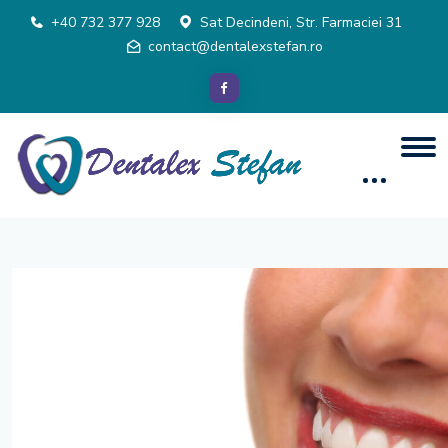
+40 732 377 928
Sat Decindeni, Str. Farmaciei 31
contact@dentalexstefan.ro