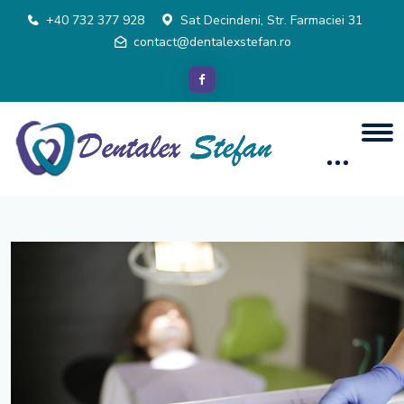
+40 732 377 928
Sat Decindeni, Str. Farmaciei 31
contact@dentalexstefan.ro