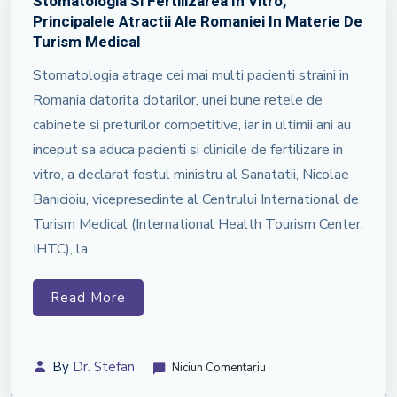
Stomatologia Si Fertilizarea In Vitro,
Principalele Atractii Ale Romaniei In Materie De
Turism Medical
Stomatologia atrage cei mai multi pacienti straini in
Romania datorita dotarilor, unei bune retele de
cabinete si preturilor competitive, iar in ultimii ani au
inceput sa aduca pacienti si clinicile de fertilizare in
vitro, a declarat fostul ministru al Sanatatii, Nicolae
Banicioiu, vicepresedinte al Centrului International de
Turism Medical (International Health Tourism Center,
IHTC), la
Read More
By
Dr. Stefan
Niciun Comentariu